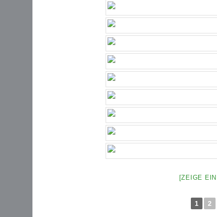
[ZEIGE EI
1
2