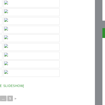
NE SLIDESHOW]
...
5
►