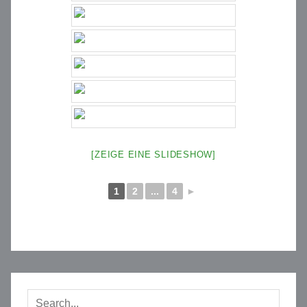
[ZEIGE EINE SLIDESHOW]
1
2
...
4
►